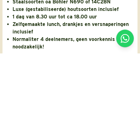
Staalsoorten oa Böhler N690 of 14C28N
Luxe (gestabiliseerde) houtsoorten inclusief
1 dag van 8.30 uur tot ca 18.00 uur
Zelfgemaakte lunch, drankjes en versnaperingen
inclusief
Normaliter 4 deelnemers, geen voorkennis
noodzakelijk!
Meer informatie
550,-
per persoon
RESERVEREN
WAARDEBON
1
/
8
SMEEDCURSUS BASIS DAMAST