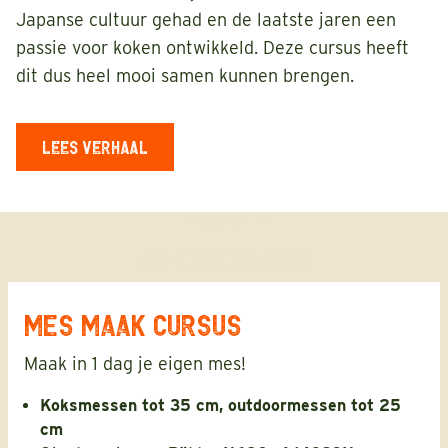
Japanse cultuur gehad en de laatste jaren een
passie voor koken ontwikkeld. Deze cursus heeft
dit dus heel mooi samen kunnen brengen.
LEES VERHAAL
LEES VERHAAL
ERVAAR ONZE
SMEEDCURSUS
1
/
5
LEES VERHAAL
MES MAAK CURSUS
Maak in 1 dag je eigen mes!
Koksmessen tot 35 cm, outdoormessen tot 25
cm