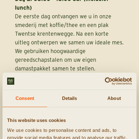
lunch)
De eerste dag ontvangen we u in onze
smederij met koffie/thee en een plak
Twentse krentenwegge. Na een korte
uitleg ontwerpen we samen uw ideale mes.
We gebruiken hoogwaardige
gereedschapstalen om uw eigen
damastpakket samen te stellen.
Vervolgens worden deze op temperatuur
gebracht en met behulp van hamer,
aambeeld en onze luchthamers tot een
Consent
Details
About
pakket gevormd. Dit pakket vouwen we
verschillende keren om te komen tot het
gewenste aantal lagen. Deze dag beleeft u
This website uses cookies
het oude ambacht en de hitte die nodig is
We use cookies to personalise content and ads, to
om het staal te smeden.
provide social media features and to analyse our traffic.