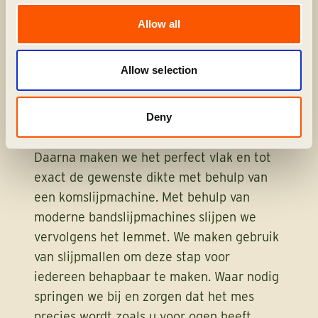
MONTEREN
Allow all
Tijdens deze intensieve dag vormen we
Allow selection
het eindresultaat van de vorige dag om tot
een mes, en wat voor mes! Eerst tekenen
we de vorm van het mes op het gesmede
Deny
staal en zagen en slijpen de contouren.
Daarna maken we het perfect vlak en tot
exact de gewenste dikte met behulp van
een komslijpmachine. Met behulp van
moderne bandslijpmachines slijpen we
vervolgens het lemmet. We maken gebruik
van slijpmallen om deze stap voor
iedereen behapbaar te maken. Waar nodig
springen we bij en zorgen dat het mes
precies wordt zoals u voor ogen heeft.