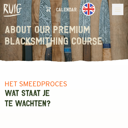
calendar
about our PREMIUM
blacksmithing course
HET SMEEDPROCES
WAT STAAT JE
TE WACHTEN?