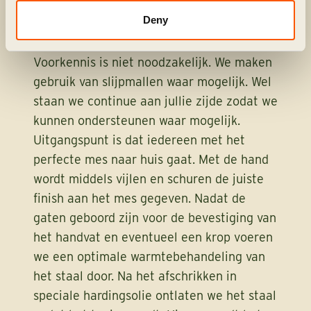
behulp van moderne bandslijpmachines
Deny
slijpen we het lemmet. In principe mag
iedereen deze handelingen zelf doen.
Voorkennis is niet noodzakelijk. We maken
gebruik van slijpmallen waar mogelijk. Wel
staan we continue aan jullie zijde zodat we
kunnen ondersteunen waar mogelijk.
Uitgangspunt is dat iedereen met het
perfecte mes naar huis gaat. Met de hand
wordt middels vijlen en schuren de juiste
finish aan het mes gegeven. Nadat de
gaten geboord zijn voor de bevestiging van
het handvat en eventueel een krop voeren
we een optimale warmtebehandeling van
het staal door. Na het afschrikken in
speciale hardingsolie ontlaten we het staal