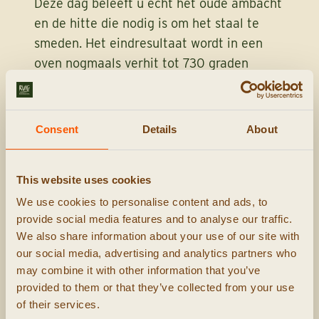
Deze dag beleeft u echt het oude ambacht
en de hitte die nodig is om het staal te
smeden. Het eindresultaat wordt in een
oven nogmaals verhit tot 730 graden
waarna het gedurende de nacht langzaam
terug wordt gekoeld en we het de
volgende dag kunnen bewerken.
Consent
Details
About
This website uses cookies
We use cookies to personalise content and ads, to
provide social media features and to analyse our traffic.
We also share information about your use of our site with
our social media, advertising and analytics partners who
may combine it with other information that you’ve
provided to them or that they’ve collected from your use
of their services.